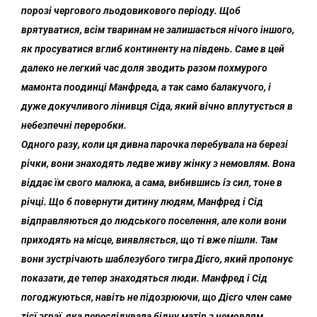
порозі чергового льодовикового періоду. Щоб
врятуватися, всім тваринам не залишається нічого іншого,
як просуватися вглиб континенту на південь. Саме в цей
далеко не легкий час доля зводить разом похмурого
мамонта поодинці Манфреда, а так само балакучого, і
дуже докучливого лінивця Сіда, який вічно вплутується в
небезпечні переробки.
Одного разу, коли ця дивна парочка перебувала на березі
річки, вони знаходять ледве живу жінку з немовлям. Вона
віддає їм свого малюка, а сама, вибившись із сил, тоне в
річці. Що б повернути дитину людям, Манфред і Сід
відправляються до людського поселення, але коли вони
приходять на місце, виявляється, що ті вже пішли. Там
вони зустрічають шаблезубого тигра Дієго, який пропонує
показати, де тепер знаходяться люди. Манфред і Сід
погоджуються, навіть не підозрюючи, що Дієго член саме
тієї зграї, яка переслідувала бідну матір з немовлям.