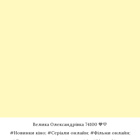
Велика Олександрівка 74100 💙💛
#Новинки кіно; #Серіали онлайн; #Фільми онлайн;