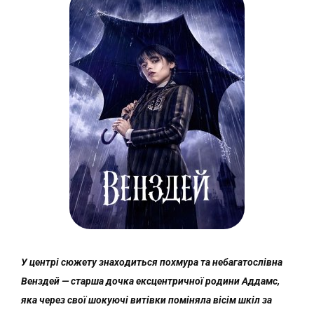
У центрі сюжету знаходиться похмура та небагатослівна
Венздей — старша дочка ексцентричної родини Аддамс,
яка через свої шокуючі витівки поміняла вісім шкіл за