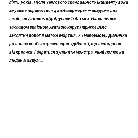
п’ять років. Після чергового скандального інциденту вона
змушена перевестися до «Невермора» — академії для
ізгоїв, яку колись відвідували її батьки. Навчальним
закладом залізною хваткою керує Ларисса Вімс —
заклятий ворог її матері Мортіші. У «Неверморі» дівчинка
розвиває свої екстрасенсорні здібності, що нещодавно
відкрилися, і береться зупинити монстра, який полює на
людей в окрузі…