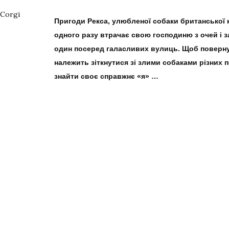
Пригоди Рекса, улюбленої собаки британської 
одного разу втрачає свою господиню з очей і 
один посеред галасливих вулиць. Щоб поверну
належить зіткнутися зі злими собаками різних п
знайти своє справжнє «я» …