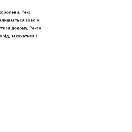
королеви. Рекс
залишається зовсім
тися додому, Рексу
орід, закохатися і