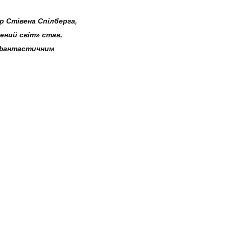
р Стівена Спілберга,
ений світ» став,
 фантастичним