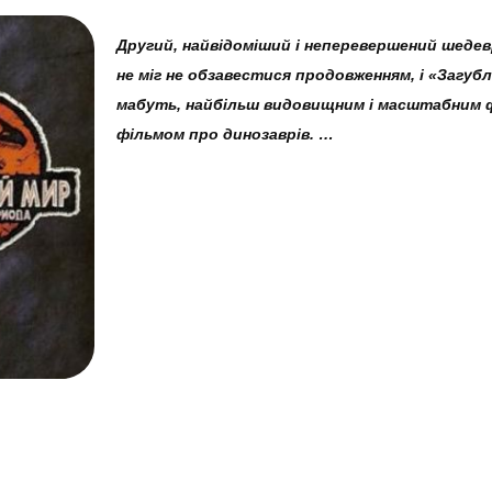
Другий, найвідоміший і неперевершений шедев
не міг не обзавестися продовженням, і «Загубл
мабуть, найбільш видовищним і масштабним
фільмом про динозаврів. …