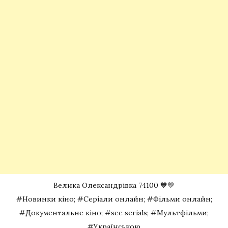
Велика Олександрівка 74100 💙💛
#Новинки кіно; #Серіали онлайн; #Фільми онлайн;
#Документальне кіно; #see serials; #Мультфільми;
#Українською