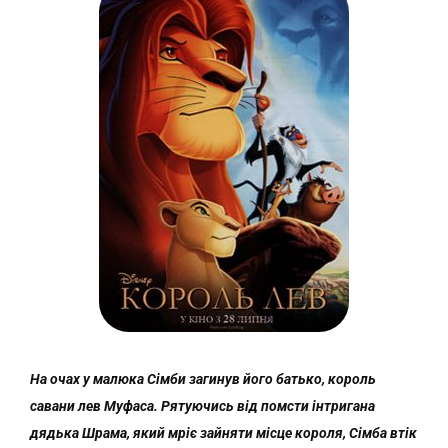
На очах у малюка Сімби загинув його батько, король
савани лев Муфаса. Рятуючись від помсти інтригана
дядька Шрама, який мріє зайняти місце короля, Сімба втік