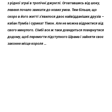
з рідної зграї в тропічні джунглі. Оговтавшись від шоку,
левеня почало звикати до нових умов. Тим більше, що
скоро в його житті з’явилося двоє найвідданіших друзів –
кабан Пумба і сурикат Тімон. Але не можна відректися від
свого минулого. Сімбі все ж таки доведеться повернутися
додому, щоб перемогти підступного Шрама і зайняти своє
законне місце короля …