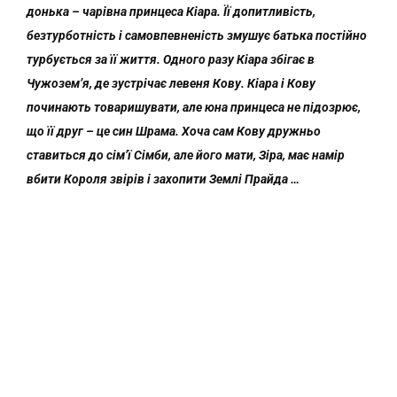
донька – чарівна принцеса Кіара. Її допитливість,
безтурботність і самовпевненість змушує батька постійно
турбується за її життя. Одного разу Кіара збігає в
Чужозем’я, де зустрічає левеня Кову. Кіара і Кову
починають товаришувати, але юна принцеса не підозрює,
що її друг – це син Шрама. Хоча сам Кову дружньо
ставиться до сім’ї Сімби, але його мати, Зіра, має намір
вбити Короля звірів і захопити Землі Прайда …