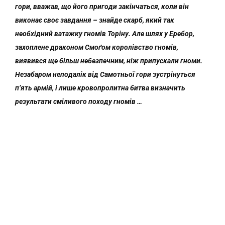
гори, вважав, що його пригоди закінчаться, коли він
виконає своє завдання – знайде скарб, який так
необхідний ватажку гномів Торіну. Але шлях у Еребор,
захоплене драконом Смоґом королівство гномів,
виявився ще більш небезпечним, ніж припускали гноми.
Незабаром неподалік від Самотньої гори зустрінуться
п’ять армій, і лише кровопролитна битва визначить
результати сміливого походу гномів …