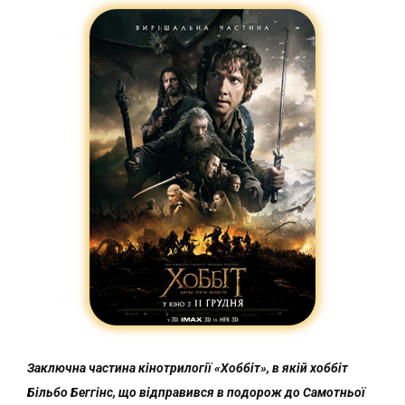
Заключна частина кінотрилогії «Хоббіт», в якій хоббіт
Більбо Беггінс, що відправився в подорож до Самотньої