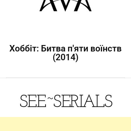
Хоббіт: Битва п′яти воїнств
(2014)
SEE~SERIALS