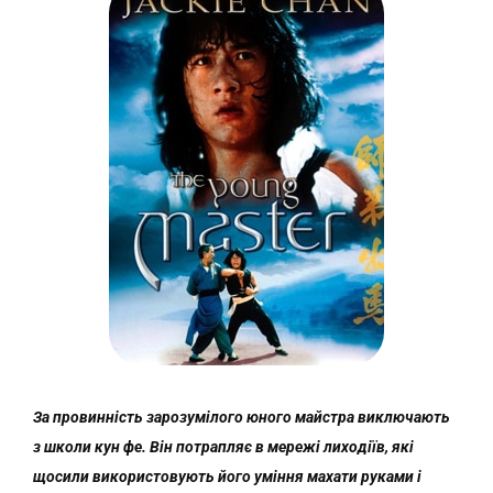
За провинність зарозумілого юного майстра виключають
з школи кун фе. Він потрапляє в мережі лиходіїв, які
щосили використовують його уміння махати руками і