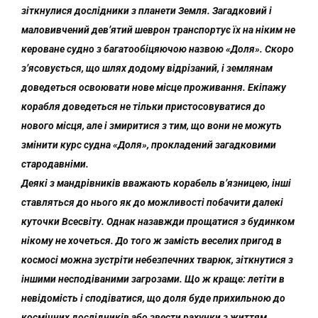
зіткнулися дослідники з планети Земля. Загадковий і
маловивчений дев’ятий шеврон транспортує їх на ніким не
кероване судно з багатообіцяючою назвою «Доля». Скоро
з’ясовується, що шлях додому відрізаний, і землянам
доведеться освоювати нове місце проживання. Екіпажу
корабля доведеться не тільки пристосовуватися до
нового місця, але і змиритися з тим, що вони не можуть
змінити курс судна «Доля», прокладений загадковими
стародавніми.
Деякі з мандрівників вважають корабель в’язницею, інші
ставляться до нього як до можливості побачити далекі
куточки Всесвіту. Однак назавжди прощатися з будинком
нікому не хочеться. До того ж замість веселих пригод в
космосі можна зустріти небезпечних тварюк, зіткнутися з
іншими несподіваними загрозами. Що ж краще: летіти в
невідомість і сподіватися, що доля буде прихильною до
космічних дослідників або звести рахунки з життям,