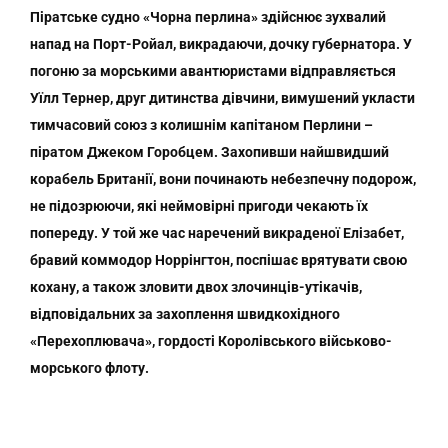
Піратське судно «Чорна перлина» здійснює зухвалий
напад на Порт-Ройал, викрадаючи, дочку губернатора. У
погоню за морськими авантюристами відправляється
Уїлл Тернер, друг дитинства дівчини, вимушений укласти
тимчасовий союз з колишнім капітаном Перлини –
піратом Джеком Горобцем. Захопивши найшвидший
корабель Британії, вони починають небезпечну подорож,
не підозрюючи, які неймовірні пригоди чекають їх
попереду. У той же час наречений викраденої Елізабет,
бравий коммодор Норрінгтон, поспішає врятувати свою
кохану, а також зловити двох злочинців-утікачів,
відповідальних за захоплення швидкохідного
«Перехоплювача», гордості Королівського військово-
морського флоту.