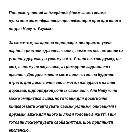
Повнометражний анімаційний фільм за мотивами
культової аніме-франшизи про неймовірні пригоди юного
ніндзя Наруто Узумакі.
За сюжетом, загадкова корпорація, використовуючи
чарівні кристали «джерела сили», намагається встановити
утопічну державу в усьому світі. Утопія на їхню думку, це
світ, в якому не існує воєн, а громадяни задоволені і
щасливі. Для досягнення мети вони готові на будь-які
втрати, для досягнення своєї мети, і нападають на інші
держави, підпорядковуючи їх своїй волі. Але Наруто не
може змиритися з цим, не готовий для досягнення
кінцевої мети жертвувати своїми рідними, близькими і
друзями, адже для нього ці люди головне в житті. І він
готовий пожертвувати своїм життям, щоб припинити
експансію…