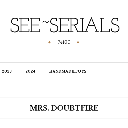
SEE~SERIALS
74100
2023
2024
HANDMADE.TOYS
MRS. DOUBTFIRE