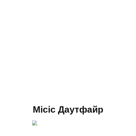
Місіс Даутфайр