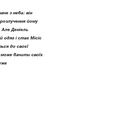
че з неба: він
 розлучення йому
 Але Деніель
 одяг і стає Місіс
ься до своєї
 може бачити своїх
уже