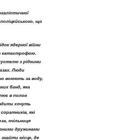
окаліптичної
поліцейського, що
док ядерної війни
ю катастрофою.
пустелю з рідкими
азах. Люди
но воюють за воду,
ких банд, яка
лює в полон
андити хочуть
соратників, які
за, очільниця
 юними дружинами
 знайти місце, де