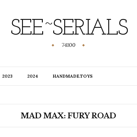
SEE~SERIALS
74100
2023
2024
HANDMADE.TOYS
MAD MAX: FURY ROAD