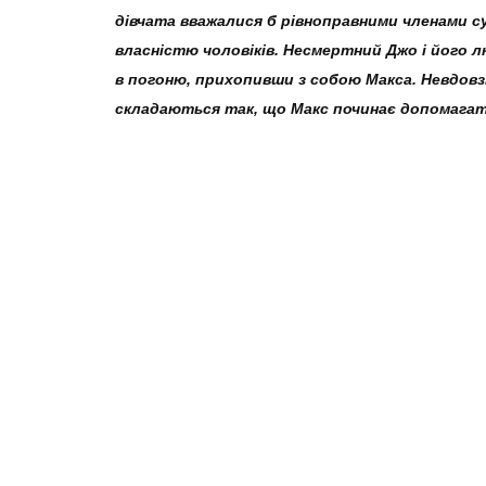
дівчата вважалися б рівноправними членами су
власністю чоловіків. Несмертний Джо і його
в погоню, прихопивши з собою Макса. Невдовз
складаються так, що Макс починає допомагат