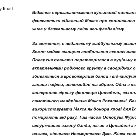
Відмінне перезавантаження культової постап
фантастики «Шалений Макс» про колишнього 
живе у безжальному світі нео-феодалізму.
За сюжетом, в недалекому майбутньому внаслі
Земля майже знищена глобальною екологічно
Поверхня планети перетворилася в суцільну 
вкрапленнями родючого грунту в своєрідних о
збиваються в кровожерливі банди і відчайдуш
запаси нафти, автомобілі та зброю. Одна з та
контролює гірську фортецю Цитадель, захоп
самотнього мандрівника Макса Рокатанскі. Б
використовувати Макса як донора крові для їх 
помирають від раку. Тим часом Однорука Фуріо
штурмового загону банди, тікає з Цитаделі з
вожака, літнього Несмертного Джо. Жінка хоче