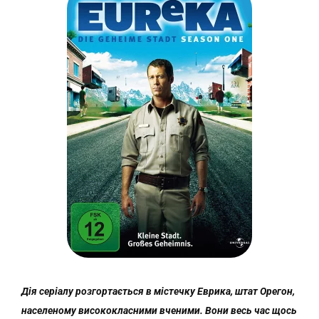
Дія серіалу розгортається в містечку Еврика, штат Орегон,
населеному висококласними вченими. Вони весь час щось