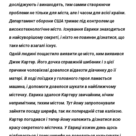
досліджують і винаходять, тим самим створюючи
проблеми не тільки для міста, але і часом для всієї країни.
Департамент оборони США тримає під контролем це
високотехнологічне місто. Існування Еврики знаходиться
в найсуворішому секреті, і ніхто не повинен дізнатися, що
таке місто взагалі існує.
Одній людині пощастило виявити це місто, ним виявився
Джек Картер. Його дочка справжній шибеник і з цієї
причини чоловікові довелося відвезти дівчинку до її
матері. В ході поїздки у головного героя ламається
машина, і допомоги довелося шукати в найближчому
містечку. Еврика здалося Картеру звичайним, нічим
непримітним, тихим містом. Тут йому запропонували
зайняти посаду шерифа, так як попередній став калікою.
Картер погодився і тепер йому належить дізнатися всю
красу секретного містечка. У Евриці кожен день щось
відбувається і тому шерифу не доведеться нудьгувати і