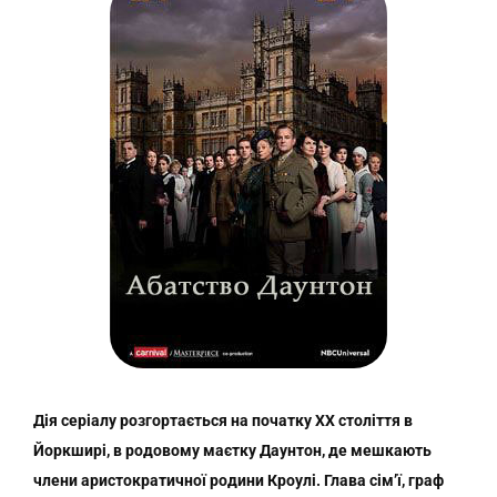
Дія серіалу розгортається на початку XX століття в
Йоркширі, в родовому маєтку Даунтон, де мешкають
члени аристократичної родини Кроулі. Глава сім’ї, граф