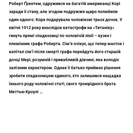
Роберт Ґрентем, одружився на багатій американці Корі
заради її стану, але згодом подружжя щиро полюбили
один одного: Кора подарувала чоловікові трьох дочок. У
квітні 1912 року внаслідок катастрофи на «Титаніку»
гинуть прямі спадкоємці по чоловічій лінії – кузен і
племінник графа Роберта. Сім’я очікує, що тепер маєток і
капітал сім’ї після смерті графа перейдуть його старшій
дочці Мері, розумній і привабливій дівчині, яка володіє
залізним характером. Однак її батько приймає рішення
зробити спадкоємцем єдиного, хто залишився нащадка
їхнього роду чоловічої статі, свого троюрідного брата
Меттью Кроулі …