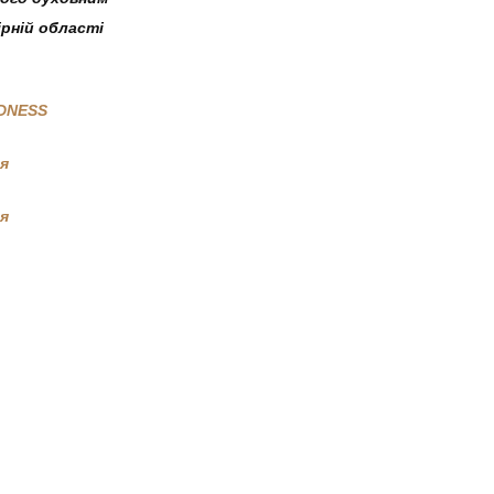
рній області
DNESS
я
я