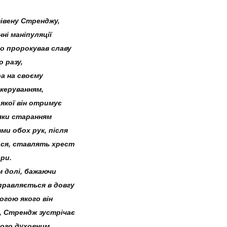
тівену Стренджу,
ні маніпуляції
о пророкував славу
о разу,
а на своєму
керуванням,
якої він отримує
дяки старанням
ми обох рук, після
тися, ставлять хрест
ри.
 долі, бажаючи
правляється в довгу
огою якого він
, Стрендж зустрічає
ого духовним