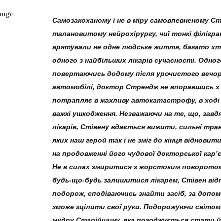
Самозакоханому і не в міру самовпевненому С
талановитому нейрохірургу, чиї тонкі філігран
врятували не одне людське життя, багато хт
одного з найбільших лікарів сучасності. Одног
повертаючись додому після урочистого вечор
автомобілі, доктор Стрендж не впоравшись з 
потрапляє в жахливу автокатастрофу, в ході 
важкі ушкодження. Незважаючи на те, що, зав
лікарів, Стівену вдається вижити, сильні трав
яких наш герой так і не зміг до кінця віднови
на продовженні його чудової докторської кар’є
Не в силах змиритися з жорстоким поворотом
будь-що-будь залишитися лікарем, Стівен від
подорож, сподіваючись знайти засіб, за допом
зможе зцілити свої руки. Подорожуючи світом
мудру Старійшину, яка погоджується стати й