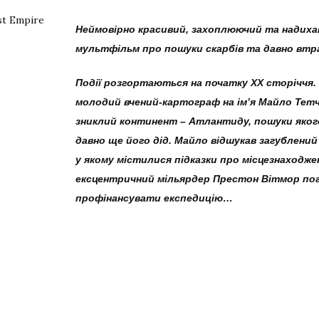
Неймовірно красивий, захоплюючий та надих
мультфільм про пошуки скарбів та давно втра
Події розгортаються на початку ХХ сторіччя.
молодий вчений-картограф на ім’я Майло Тетч
зниклий континент – Атлантиду, пошуки яког
давно ще його дід. Майло відшукав загублени
у якому містилися підказки про місцезнаходж
ексцентричний мільярдер Престон Вітмор по
профінансувати експедицію…