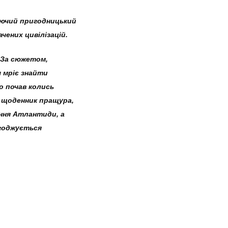
аючий пригодницький
чених цивілізацій.
 За сюжетом,
 мріє знайти
о почав колись
й щоденник пращура,
ення Атлантиди, а
годжується