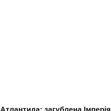
Атлантида: загублена Імперія