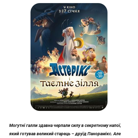
Могутні галли здавна черпали силу в секретному напої,
який готував великий старець – друїд Панорамікс. Але