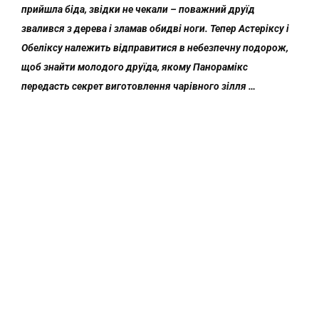
прийшла біда, звідки не чекали – поважний друїд
звалився з дерева і зламав обидві ноги. Тепер Астеріксу і
Обеліксу належить відправитися в небезпечну подорож,
щоб знайти молодого друїда, якому Панорамікс
передасть секрет виготовлення чарівного зілля …