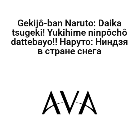
Gekijô-ban Naruto: Daika
tsugeki! Yukihime ninpôchô
dattebayo!! Наруто: Ниндзя
в стране снега