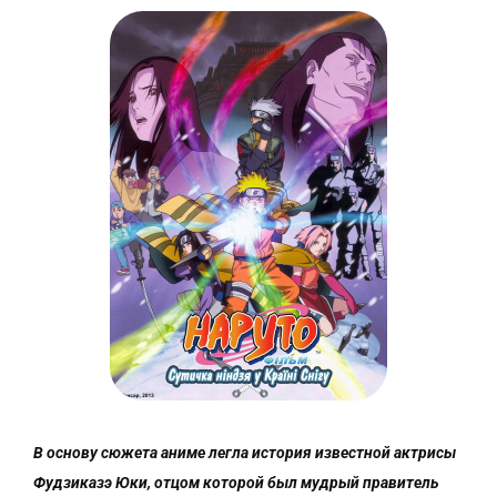
В основу сюжета аниме легла история известной актрисы
Фудзиказэ Юки, отцом которой был мудрый правитель